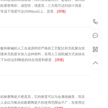
颗粒紧密堆积，成型快，强度高，三天既可达到设计强度，
温下强度可达200Mpa以上。是普…
[详情]
03
5
8
耐酸和耐碱的人工合成原料经严格的工艺配比和无机聚合技
制液体无机胶水加入这种材料，采用人工或机械方式涂抹在
下3d后达到陶瓷的结合强度和硬度…
[详情]
化铝耐磨陶瓷片硬度高，它的硬度可以与金属相媲美，而且
有人会以为氧化铝耐磨陶瓷片的使用范围会不广，在使用过